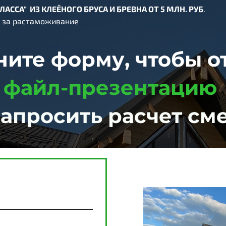
ЛАССА
"
ИЗ
КЛЕЁНОГО
БРУСА
И
БРЕВНА
ОТ 5 МЛН. РУБ
.
т за растаможивание
ните форму, чтобы о
файл-презентацию
запросить расчет см