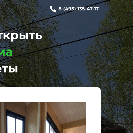
8 (495) 135-47-17
ткрыть
ома
еты