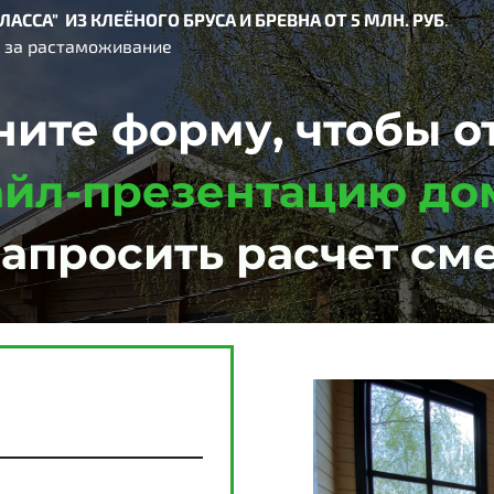
ЛАССА
"
ИЗ
КЛЕЁНОГО
БРУСА
И
БРЕВНА
ОТ 5 МЛН. РУБ
.
т за растаможивание
ните форму, чтобы о
йл-презентацию д
запросить расчет см