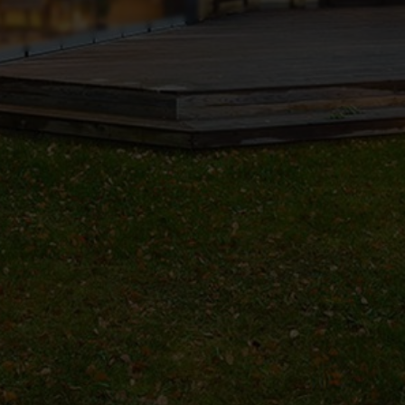
Ж
Е
Н
И
Я
О
Т
7
,
1
М
Л
Н
.
Р
У
Б
.
С
А