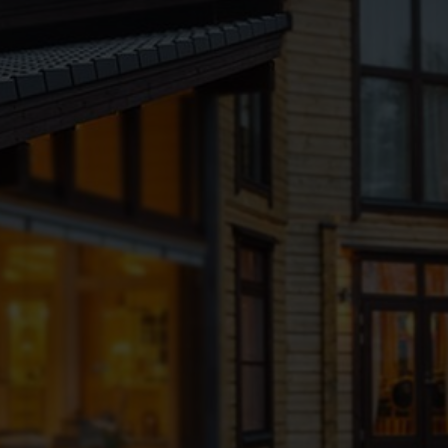
А
В
Е
Б
И
Н
А
Р
С
П
Е
Ц
.
П
Р
Е
Д
Л
О