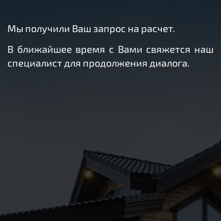
Мы получили Ваш запрос на расчет.
В ближайшее время с Вами свяжется наш
специалист для продолжения диалога.
З
А
П
И
С
А
Т
Ь
С
Я
Н