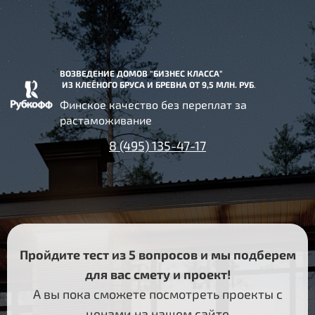
ВОЗВЕДЕНИЕ
ДОМОВ
"
БИЗНЕС
КЛАССА
"
ИЗ
КЛЕЁНОГО
БРУСА
И
БРЕВНА
ОТ 9,5 МЛН. РУБ
.
Финское качество без переплат за
растаможивание
8 (495) 135-47-17
Пройдите тест из 5 вопросов и мы подберем
для вас смету и проект!
А вы пока сможете посмотреть проекты c
ценами на нашем сайте