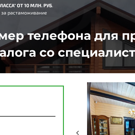
ЛАССА
"
ОТ 10 МЛН. РУБ
.
т за растаможивание
мер телефона для 
алога со специалис